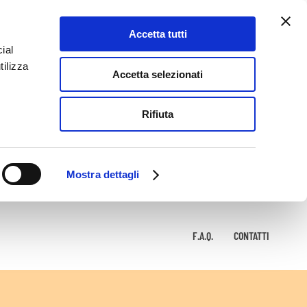
Accetta tutti
ial
tilizza
Accetta selezionati
Rifiuta
Mostra dettagli
F.A.Q.
CONTATTI